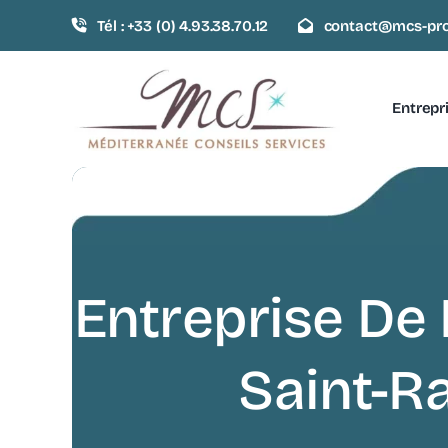
Passer
Tél : +33 (0) 4.93.38.70.12
contact@mcs-pro
au
contenu
Entrepr
Entreprise De
Saint-R