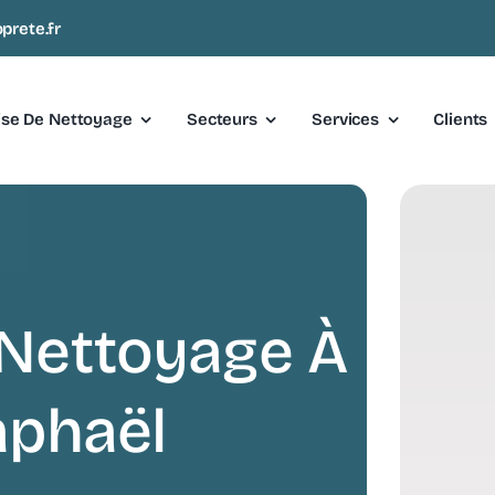
prete.fr
ise De Nettoyage
Secteurs
Services
Clients
 Nettoyage À
aphaël