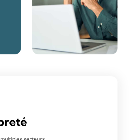
preté
 multiples secteurs