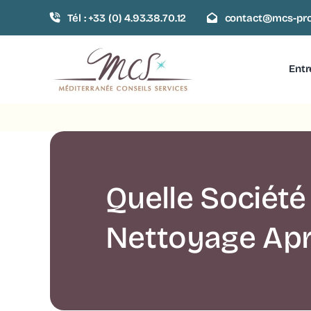
Passer
Tél : +33 (0) 4.93.38.70.12
contact@mcs-pro
au
contenu
Entr
Quelle Société
Nettoyage Apr