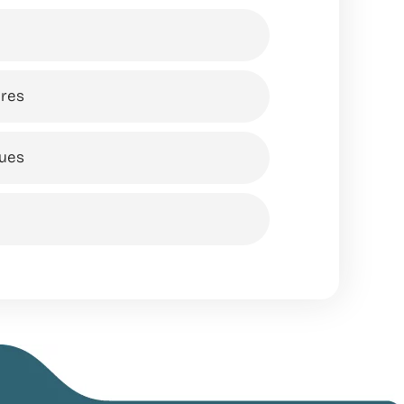
ires
ques