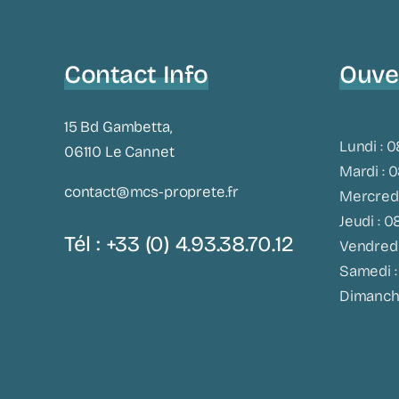
Contact Info
Ouve
15 Bd Gambetta,
Lundi : 0
06110 Le Cannet
Mardi : 0
contact@mcs-proprete.fr
Mercredi
Jeudi : 0
Tél : +33 (0) 4.93.38.70.12
Vendredi
Samedi 
Dimanch