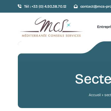
Passer
Tél : +33 (0) 4.93.38.70.12
contact@mcs-pro
au
contenu
Entrepr
Secte
Accueil
»
sec