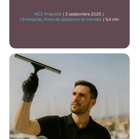
MCS Propreté
|
3 septembre 2025
|
L'Entreprise
,
Ports de plaisance et marinas
|
5,4 min