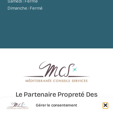
Samedi : Fermé
Dimanche : Fermé
Le Partenaire Propreté Des
Lieux D’exception
Gérer le consentement