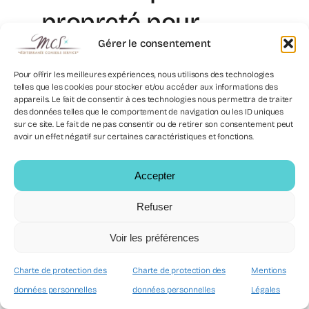
propreté pour
Gérer le consentement
musée
Pour offrir les meilleures expériences, nous utilisons des technologies
expérimentée
telles que les cookies pour stocker et/ou accéder aux informations des
appareils. Le fait de consentir à ces technologies nous permettra de traiter
des données telles que le comportement de navigation ou les ID uniques
sur ce site. Le fait de ne pas consentir ou de retirer son consentement peut
Le musée ne laisse pas de place à
avoir un effet négatif sur certaines caractéristiques et fonctions.
l'improvisation. Donc, une entreprise de
propreté pour musée doit apporter une
Accepter
capacité d'exécution stable. Cela inclut
Refuser
l'encadrement, la continuité de service et
la réactivité contrôlée. De plus,
Voir les préférences
l'expérience réduit les erreurs de méthode
sur des supports sensibles.
Charte de protection des
Charte de protection des
Mentions
données personnelles
données personnelles
Légales
En pratique, vous gagnez en fiabilité. Ainsi,